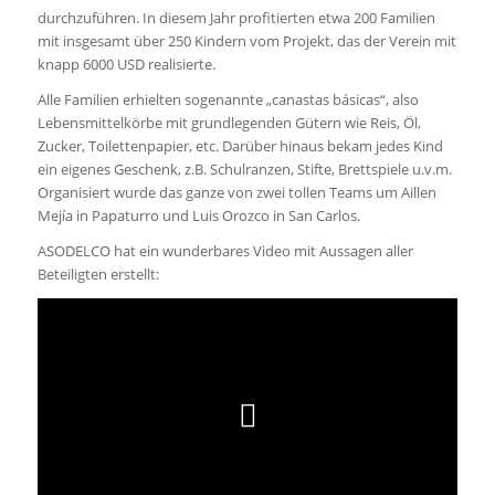
durchzuführen. In diesem Jahr profitierten etwa 200 Familien
mit insgesamt über 250 Kindern vom Projekt, das der Verein mit
knapp 6000 USD realisierte.
Alle Familien erhielten sogenannte „canastas básicas“, also
Lebensmittelkörbe mit grundlegenden Gütern wie Reis, Öl,
Zucker, Toilettenpapier, etc. Darüber hinaus bekam jedes Kind
ein eigenes Geschenk, z.B. Schulranzen, Stifte, Brettspiele u.v.m.
Organisiert wurde das ganze von zwei tollen Teams um Aillen
Mejía in Papaturro und Luis Orozco in San Carlos.
ASODELCO hat ein wunderbares Video mit Aussagen aller
Beteiligten erstellt: