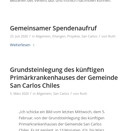
Bestehen des Vereins laut und fröhlich nachholen können.
Gemeinsamer Spendenaufruf
/
/
23. Juli 2020
in
Allgemein
,
Erlangen
,
Projekte
,
San Carlos
von
Ruth
Weiterlesen
Grundsteinlegung des künftigen
Primärkrankenhauses der Gemeinde
San Carlos Chiles
/
/
5. März 2020
in
Allgemein
,
San Carlos
von
Ruth
„Ich schicke ein Bild vom letzten Mittwoch, dem 5.
Februar, von der Grundsteinlegung des künftigen
Primärkrankenhauses der Gemeinde San Carlos
Chiles. Es ist geplant, in 13 Monaten, d.h. bis März