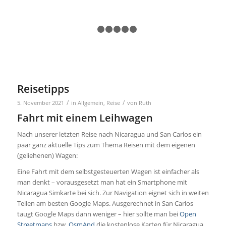
1
2
3
4
5
6
Reisetipps
/
/
5. November 2021
in
Allgemein
,
Reise
von
Ruth
Fahrt mit einem Leihwagen
Nach unserer letzten Reise nach Nicaragua und San Carlos ein
paar ganz aktuelle Tips zum Thema Reisen mit dem eigenen
(geliehenen) Wagen:
Eine Fahrt mit dem selbstgesteuerten Wagen ist einfacher als
man denkt – vorausgesetzt man hat ein Smartphone mit
Nicaragua Simkarte bei sich. Zur Navigation eignet sich in weiten
Teilen am besten Google Maps. Ausgerechnet in San Carlos
taugt Google Maps dann weniger – hier sollte man bei
Open
Streetmaps
bzw.
OsmAnd
die kostenlose Karten für Nicaragua