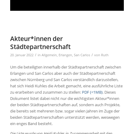
Akteur*innen der
Städtepartnerschaft
/
/
20. Januar 2022
in
Allgemein
,
Erlangen
,
San Carlos
von
Ruth
Um die beteiligten innerhalb der Städtepartnerschaft zwischen
Erlangen und San Carlos aber auch der Städtepartnerschaft
zwischen Nürnberg und San Carlos verständlich darzustellen,
hat sich Heidi Kuhles die Arbeit gemacht, eine ausführliche Liste
zu erarbeiten und zusammen zu stellen:
PDF (<1MB)
. Dieses
Dokument listet dabei nicht nur die wichtigsten Akteur*innen
der beiden Städtepartnerschaften auf, sondern auch Projekte,
die bereits seit mehreren bzw. sogar vielen Jahren im Zuge der
beiden Städtepartnerschaften unterstützt werden, weswegen
ein enges Band besteht.
Die Liste wurde von Heidi Kuhles in Zusammenarbeit mit den