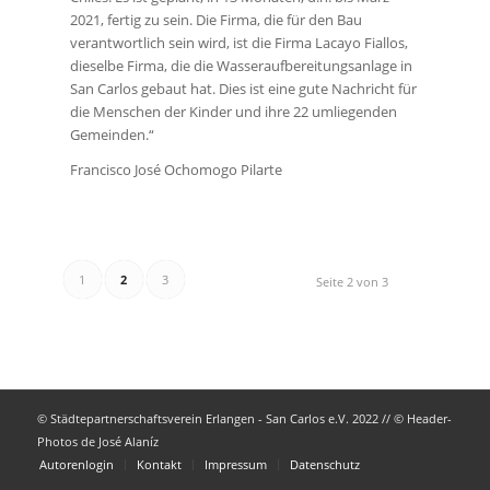
2021, fertig zu sein. Die Firma, die für den Bau
verantwortlich sein wird, ist die Firma Lacayo Fiallos,
dieselbe Firma, die die Wasseraufbereitungsanlage in
San Carlos gebaut hat. Dies ist eine gute Nachricht für
die Menschen der Kinder und ihre 22 umliegenden
Gemeinden.“
Francisco José Ochomogo Pilarte
1
2
3
Seite 2 von 3
© Städtepartnerschaftsverein Erlangen - San Carlos e.V. 2022 // © Header-
Photos de José Alaníz
Autorenlogin
Kontakt
Impressum
Datenschutz