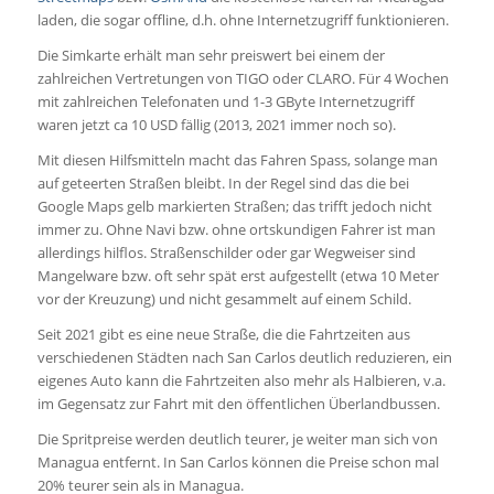
laden, die sogar offline, d.h. ohne Internetzugriff funktionieren.
Die Simkarte erhält man sehr preiswert bei einem der
zahlreichen Vertretungen von TIGO oder CLARO. Für 4 Wochen
mit zahlreichen Telefonaten und 1-3 GByte Internetzugriff
waren jetzt ca 10 USD fällig (2013, 2021 immer noch so).
Mit diesen Hilfsmitteln macht das Fahren Spass, solange man
auf geteerten Straßen bleibt. In der Regel sind das die bei
Google Maps gelb markierten Straßen; das trifft jedoch nicht
immer zu. Ohne Navi bzw. ohne ortskundigen Fahrer ist man
allerdings hilflos. Straßenschilder oder gar Wegweiser sind
Mangelware bzw. oft sehr spät erst aufgestellt (etwa 10 Meter
vor der Kreuzung) und nicht gesammelt auf einem Schild.
Seit 2021 gibt es eine neue Straße, die die Fahrtzeiten aus
verschiedenen Städten nach San Carlos deutlich reduzieren, ein
eigenes Auto kann die Fahrtzeiten also mehr als Halbieren, v.a.
im Gegensatz zur Fahrt mit den öffentlichen Überlandbussen.
Die Spritpreise werden deutlich teurer, je weiter man sich von
Managua entfernt. In San Carlos können die Preise schon mal
20% teurer sein als in Managua.