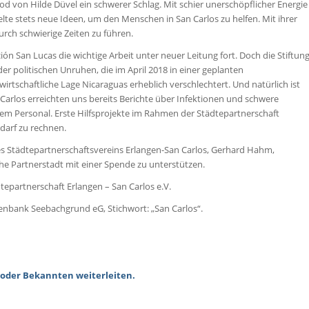
od von Hilde Düvel ein schwerer Schlag. Mit schier unerschöpflicher Energie
ckelte stets neue Ideen, um den Menschen in San Carlos zu helfen. Mit ihrer
urch schwierige Zeiten zu führen.
n San Lucas die wichtige Arbeit unter neuer Leitung fort. Doch die Stiftun
er politischen Unruhen, die im April 2018 in einer geplanten
irtschaftliche Lage Nicaraguas erheblich verschlechtert. Und natürlich ist
arlos erreichten uns bereits Berichte über Infektionen und schwere
em Personal. Erste Hilfsprojekte im Rahmen der Städtepartnerschaft
darf zu rechnen.
es Städtepartnerschaftsvereins Erlangen-San Carlos, Gerhard Hahm,
he Partnerstadt mit einer Spende zu unterstützen.
tepartnerschaft Erlangen – San Carlos e.V.
enbank Seebachgrund eG, Stichwort: „San Carlos“.
 oder Bekannten weiterleiten.