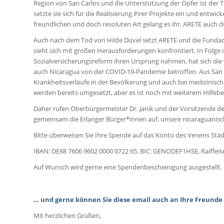
Region von San Carlos und die Unterstützung der Opfer ist der T
setzte sie sich für die Realisierung ihrer Projekte ein und entwi
freundlichen und doch resoluten Art gelang es ihr, ARETE auch d
Auch nach dem Tod von Hilde Düvel setzt ARETE und die Fundació
sieht sich mit großen Herausforderungen konfrontiert. In Folge d
Sozialversicherungsreform ihren Ursprung nahmen, hat sich die w
auch Nicaragua von der COVID-19-Pandemie betroffen. Aus San C
Krankheitsverläufe in der Bevölkerung und auch bei medizinisch
werden bereits umgesetzt, aber es ist noch mit weiterem Hilfebe
Daher rufen Oberbürgermeister Dr. Janik und der Vorsitzende d
gemeinsam die Erlanger Bürger*innen auf, unsere nicaraguanisc
Bitte überweisen Sie Ihre Spende auf das Konto des Vereins Städ
IBAN: DE88 7606 9602 0000 0722 65, BIC: GENODEF1HSE, Raiffeis
Auf Wunsch wird gerne eine Spendenbescheinigung ausgestellt.
… und gerne können Sie diese email auch an Ihre Freunde
Mit herzlichen Grüßen,