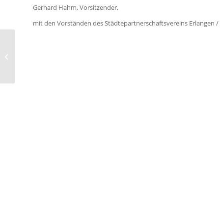
Gerhard Hahm, Vorsitzender,
mit den Vorständen des Städtepartnerschaftsvereins Erlangen / 
Grundsteinlegung des
künftigen
Primärkrankenhauses
der Gemeinde San
Carlos...