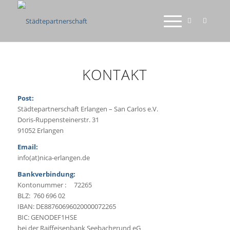
ERLANGEN - SAN
CARLOS E.V.
1
2
3
4
5
6
7
8
9
10
11
12
13
14
KONTAKT
Post:
Städtepartnerschaft Erlangen – San Carlos e.V.
Doris-Ruppensteinerstr. 31
91052 Erlangen
Email:
info(at)nica-erlangen.de
Bankverbindung:
Kontonummer : 72265
BLZ: 760 696 02
IBAN: DE88760696020000072265
BIC: GENODEF1HSE
bei der Raiffeisenbank Seebachgrund eG