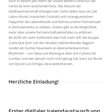
Auch in diesem Jahr feiern wir unsere Benefiz-Fiesta für San
Carlos als eine rauschende Party. Die Akteure der
Städtepartnerschaft Erlangen-San Carlos laden dazu ein, bei
Latino-Musik, tropischen Cocktails und nicaraguanischen
Häppchen die Lebensfreude und Wärme unserer Partnerstadt
in Zentralamerika zu erleben. Zudem gibt es die Möglichkeit,
mehr über unsere Partnerschaftsaktivitäten zu erfahren.
Ab 20:30 Uhr steht hoffentlich kein Fuß mehr still: Die Gruppe
„Caña Que Que“ um den Musiker Gabriel Morales Riggioni
zündet ein buntes Feuerwerk an lateinamerikanischen
Rhythmen – von Salsa und Merengue über Son Cubano bis
Cumbia. Und wer danach noch nicht genug hat, kann zur Musik
von DJ José Luis Ortega Lleras weitertanzen.
Herzliche Einladung!
Erster digitaler Jugendaustausch von