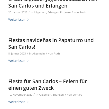
San Carlos und Erlangen
/
/
20. Januar 2023
in
Allgemein
,
Erlangen
,
Projekte
von
Ruth
Weiterlesen
Fiestas navideñas in Papaturro und
San Carlos!
/
/
8. Januar 2023
in
Allgemein
von
Ruth
Weiterlesen
Fiesta für San Carlos – Feiern für
einen guten Zweck
/
/
10. November 2022
in
Allgemein
,
Erlangen
von
gerhard
Weiterlesen