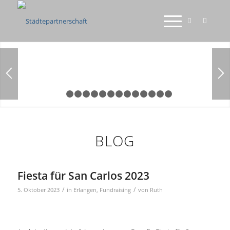
1
2
3
4
5
6
7
8
9
10
11
12
13
14
BLOG
Fiesta für San Carlos 2023
/
/
5. Oktober 2023
in
Erlangen
,
Fundraising
von
Ruth